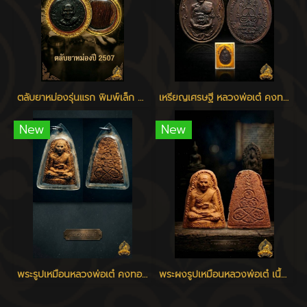
ตลับยาหม่องรุ่นแรก พิมพ์เล็ก หลวงพ่อเต๋ วัดสามง่าม
เหรียญเศรษฐี หลวงพ่อเต๋ คงทอง วัดสามง่าม จ.นครปฐม ปี 2520
New
New
พระรูปเหมือนหลวงพ่อเต๋ คงทอง รุ่นแรก พิมพ์ใหญ่ เนื้อว่าน 108 วัดสามง่าม นครปฐม ปี 2507
พระผงรูปเหมือนหลวงพ่อเต๋ เนื้อว่าน ปี 2506 - 2510