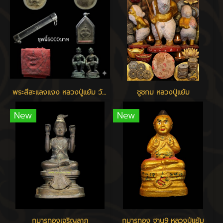
พระสีสะแลงแงง หลวงปู่แย้ม วัดสามง่าม
ชูชกม หลวงปู่แย้ม
New
New
กุมารทองเจริญลาภ
กุมารทอง ฐาน9 หลวงปู่แย้ม