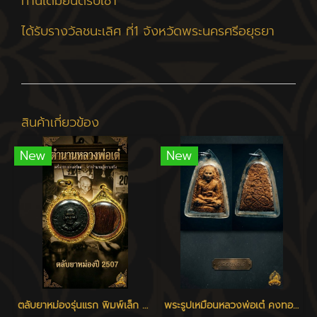
ท่านใดมียินดีรับเช่า
ได้รับรางวัลชนะเลิศ ที่1 จังหวัดพระนครศรีอยุธยา
สินค้าเกี่ยวข้อง
New
New
ตลับยาหม่องรุ่นแรก พิมพ์เล็ก หลวงพ่อเต๋ วัดสามง่าม
พระรูปเหมือนหลวงพ่อเต๋ คงทอง รุ่นแรก พิมพ์ใหญ่ เนื้อว่าน 108 วัดสามง่าม นครปฐม ปี 2507