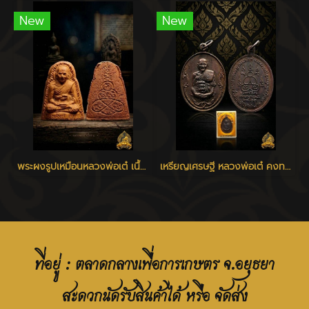
New
New
พระผงรูปเหมือนหลวงพ่อเต๋ เนื้อว่าน ปี 2506 - 2510
เหรียญเศรษฐี หลวงพ่อเต๋ คงทอง วัดสามง่าม จ.นครปฐม ปี 2520
ที่อยู่ : ตลาดกลางเพื่อการเกษตร จ.อยุธยา
สะดวกนัดรับสินค้าได้ หรือ จัดส่ง