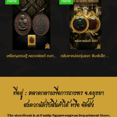
New
New
เหรียญเศรษฐี หลวงพ่อเต๋ คงทอง วัดสามง่าม จ.นครปฐม ปี 2520
ตลับยาหม่องรุ่นแรก พิมพ์เล็ก หลวงพ่อเต๋ วัดสามง่าม
ที่อยู่ : ตลาดกลางเพื่อการเกษตร จ.อยุธยา
สะดวกนัดรับสินค้าได้ หรือ จัดส่ง
The storefront is at Pantip Ngamwongwan Department Store,