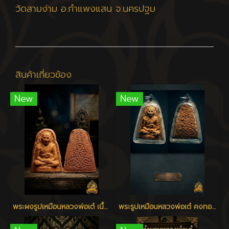
วัดสามง่าม อ.กำแพงแสน จ.นครปฐม
สินค้าเกี่ยวข้อง
New
New
พระผงรูปเหมือนหลวงพ่อเต๋ เนื้อว่าน ปี 2506 - 2510
พระรูปเหมือนหลวงพ่อเต๋ คงทอง รุ่นแรก พิมพ์ใหญ่ เนื้อว่าน 108 วัดสามง่าม นครปฐม ปี 2507