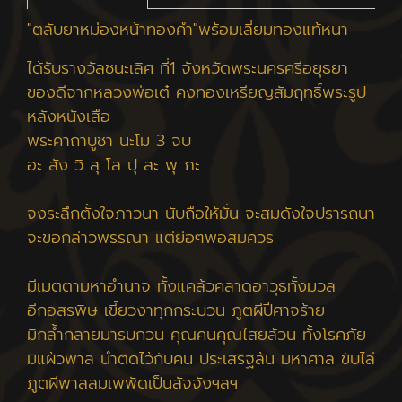
"ตลับยาหม่องหน้าทองคำ"พร้อมเลี่ยมทองแท้หนา
ได้รับรางวัลชนะเลิศ ที่1 จังหวัดพระนครศรีอยุธยา
ของดีจากหลวงพ่อเต๋ คงทองเหรียญสัมฤทธิ์พระรูป
หลังหนังเสือ
พระคาถาบูชา นะโม 3 จบ
อะ สัง วิ สุ โล ปุ สะ พุ ภะ
จงระลึกตั้งใจภาวนา นับถือให้มั่น จะสมดังใจปรารถนา
จะขอกล่าวพรรณา แต่ย่อๆพอสมควร
มีเมตตามหาอำนาจ ทั้งแคล้วคลาดอาวุธทั้งมวล
อีกอสรพิษ เขี้ยวงาทุกกระบวน ภูตผีปีศาจร้าย
มิกล้ำกลายมารบกวน คุณคนคุณไสยล้วน ทั้งโรคภัย
มิแผ้วพาล นำติดไว้กับคน ประเสริฐล้น มหาศาล ขับไล่
ภูตผีพาลลมเพพัดเป็นสัจจังฯลฯ