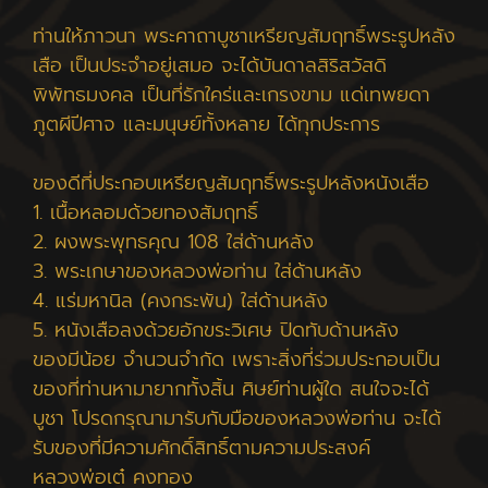
ท่านให้ภาวนา พระคาถาบูชาเหรียญสัมฤทธิ์พระรูปหลัง
เสือ เป็นประจำอยู่เสมอ จะได้บันดาลสิริสวัสดิ
พิพัทธมงคล เป็นที่รักใคร่และเกรงขาม แด่เทพยดา
ภูตผีปีศาจ และมนุษย์ทั้งหลาย ได้ทุกประการ
ของดีที่ประกอบเหรียญสัมฤทธิ์พระรูปหลังหนังเสือ
1. เนื้อหลอมด้วยทองสัมฤทธิ์
2. ผงพระพุทธคุณ 108 ใส่ด้านหลัง
3. พระเกษาของหลวงพ่อท่าน ใส่ด้านหลัง
4. แร่มหานิล (คงกระพัน) ใส่ด้านหลัง
5. หนังเสือลงด้วยอักขระวิเศษ ปิดทับด้านหลัง
ของมีน้อย จำนวนจำกัด เพราะสิ่งที่ร่วมประกอบเป็น
ของที่ท่านหามายากทั้งสิ้น ศิษย์ท่านผู้ใด สนใจจะได้
บูชา โปรดกรุณามารับกับมือของหลวงพ่อท่าน จะได้
รับของที่มีความศักดิ์สิทธิ์ตามความประสงค์
หลวงพ่อเต๋ คงทอง