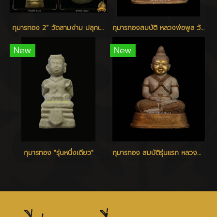
กุมารทอง 2” วัดสามง่าม ปลุกเสก ๑๑ เมษายน ๒๕๖๗
กุมารทองสมบัติ หลวงพ่อพูล วัดไผ่ล้อม
New
New
กุมารทอง "รุ่นหนึ่งเดียว"
กุมารทอง สมบัติรุ่นแรก หลวงพ่อพูล วัดไผ่ล้อม นครปฐม