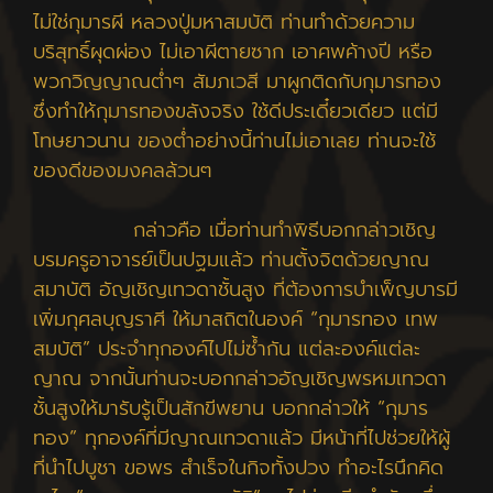
ไม่ใช่กุมารผี หลวงปู่มหาสมบัติ ท่านทำด้วยความ
บริสุทธิ์ผุดผ่อง ไม่เอาผีตายซาก เอาศพค้างปี หรือ
พวกวิญญาณต่ำๆ สัมภเวสี มาผูกติดกับกุมารทอง
ซึ่งทำให้กุมารทองขลังจริง ใช้ดีประเดี๋ยวเดียว แต่มี
โทษยาวนาน ของต่ำอย่างนี้ท่านไม่เอาเลย ท่านจะใช้
ของดีของมงคลล้วนๆ
กล่าวคือ เมื่อท่านทำพิธีบอกกล่าวเชิญ
บรมครูอาจารย์เป็นปฐมแล้ว ท่านตั้งจิตด้วยญาณ
สมาบัติ อัญเชิญเทวดาชั้นสูง ที่ต้องการบำเพ็ญบารมี
เพิ่มกุศลบุญราศี ให้มาสถิตในองค์ “กุมารทอง เทพ
สมบัติ” ประจำทุกองค์ไปไม่ซ้ำกัน แต่ละองค์แต่ละ
ญาณ จากนั้นท่านจะบอกกล่าวอัญเชิญพรหมเทวดา
ชั้นสูงให้มารับรู้เป็นสักขีพยาน บอกกล่าวให้ “กุมาร
ทอง” ทุกองค์ที่มีญาณเทวดาแล้ว มีหน้าที่ไปช่วยให้ผู้
ที่นำไปบูชา ขอพร สำเร็จในกิจทั้งปวง ทำอะไรนึกคิด