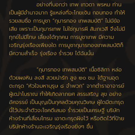
อย่างที่บอกว่า เทพ เทวดา พรหม ท่าน
เป็นผู้มีอำนาจมาก รู้แหล่งที่จะโกยเงิน กอบทอง ทำให้
รวยสมชื่อ การบูชา “กุมารทอง เทพสมบัติ” ไม่มีข้อ
เสีย เพราะเป็นกุมารเทพ ไม่ใช่กุมารผี สัมภเวสี จึงไม่มี
ทุกข์ไม่มีโทษ เลี้ยงได้ทุกคน การบูชาเทพ มีความ
เจริญรุ่งเรืองเพียงใด การบูชากุมารทองเทพสมบัติก็
มีความสำเร็จ รุ่งเรือง ร่ำรวย ได้ฉันนั้น
“กุมารทอง เทพสมบัติ” เนื้อซิลิกา หล่อ
ด้วยผงหิน ลงสี สวยน่ารัก สูง ๒๐ ซม. ใต้ฐานอุด
ตะกรุด “หัวใจมหาบุรุษ ๘ จำพวก” จากตำราอาจารย์
ผู้เฒ่าโบราณ ทำให้เกิดลาภยศ สรรเสริญ สุข อย่าง
อัศจรรย์ เป็นบุญเป็นกุศลด้วยคุณวิเศษ ผู้ใดมีตะกรุด
นี้ไว้ประจำตัวจะโชคดีเสมอ ร่ำรวยเป็นเศรษฐี บริษัท
ห้างร้านที่เสื่อมโทรม เอาตะกรุดฝังไว้ หรือติดไว้ที่ป้าย
บริษัทห้างร้านจะเจริญรุ่งเรืองยิ่งๆ ขึ้น