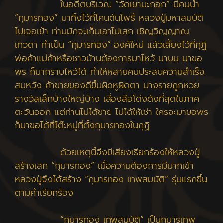
ในอดีตบริเวณ “วัดเขามะกอก” มีคนนำ
“กุมารทอง” มาทิ้งไว้ที่โคนต้นโพธิ์ หลวงปู่มหาสมบัติ
ไปเจอเข้า ท่านมักจะเก็บเอาไปเสก เชิญวิญญาณ
เทวดา ทำเป็น “กุมารทอง” องค์ใหม่ แล้วเลี้ยงไว้ที่กุฏิ
พ่อค้าแม่ค้าหรือชาวบ้านต้องการมาไหว้ มาบน มาขอ
พร ก็มากราบไหว้ได้ ทำให้หลายคนประสบความสำเร็จ
สมหวัง ค้าขายของดีขึ้นผิดหูผิดตา บางรายถูกหวย
รางวัลเล็กบ้างใหญ่บ้าง เลื่องลือโด่งดังที่สุดในภาค
ตะวันออก แต่ท่านไม่ได้ขาย ไม่ได้ให้เช่า ใครจะมาขอพร
ก็มาขอได้ที่โต๊ะหมู่ที่ตั้งกุมารทองในกุฏิ
ด้วยเหตุนี้จึงมีเสียงเรียกร้องให้หลวงปู่
สร้างเสก “กุมารทอง” เมื่อความต้องการมีมากเข้า
หลวงปู่จึงได้สร้าง “กุมารทอง เทพสมบัติ” รุ่นแรกขึ้น
ตามคำเรียกร้อง
“กุมารทอง เทพสมบัติ” เป็นกุมารเทพ