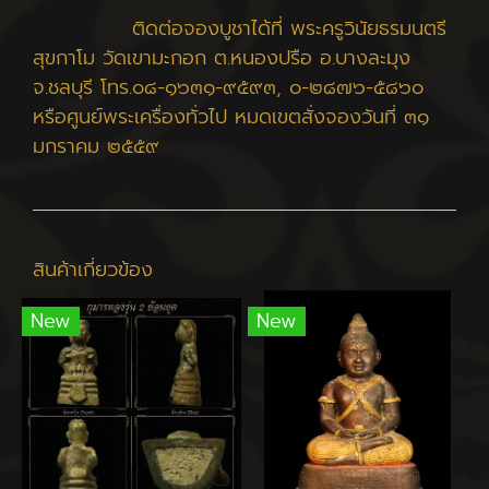
ติดต่อจองบูชาได้ที่ พระครูวินัยธรมนตรี
สุขกาโม วัดเขามะกอก ต.หนองปรือ อ.บางละมุง
จ.ชลบุรี โทร.๐๘-๑๖๓๑-๙๕๙๓, ๐-๒๘๗๖-๕๘๖๐
หรือศูนย์พระเครื่องทั่วไป หมดเขตสั่งจองวันที่ ๓๑
มกราคม ๒๕๕๙
สินค้าเกี่ยวข้อง
New
New