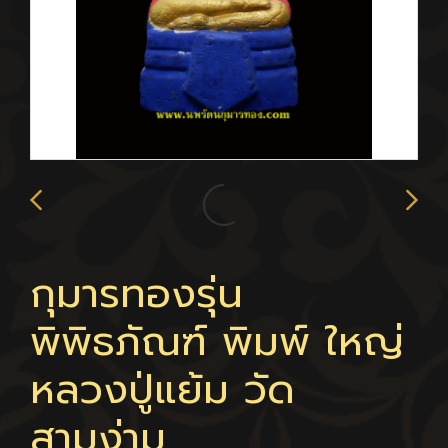
กุมารทองรุ่น
พิพิธภัณฑ์ พิมพ์ ใหญ่
หลวงปู่แย้ม วัด
สามง่าม