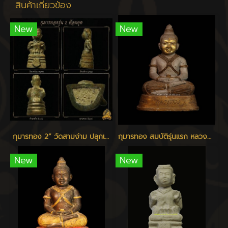
สินค้าเกี่ยวข้อง
New
New
กุมารทอง 2” วัดสามง่าม ปลุกเสก ๑๑ เมษายน ๒๕๖๗
กุมารทอง สมบัติรุ่นแรก หลวงพ่อพูล วัดไผ่ล้อม นครปฐม
New
New