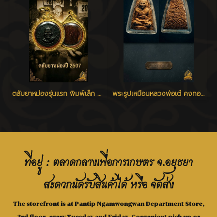
ตลับยาหม่องรุ่นแรก พิมพ์เล็ก หลวงพ่อเต๋ วัดสามง่าม
พระรูปเหมือนหลวงพ่อเต๋ คงทอง รุ่นแรก พิมพ์ใหญ่ เนื้อว่าน 108 วัดสามง่าม นครปฐม ปี 2507
ที่อยู่ : ตลาดกลางเพื่อการเกษตร จ.อยุธยา
สะดวกนัดรับสินค้าได้ หรือ จัดส่ง
The storefront is at Pantip Ngamwongwan Department Store,