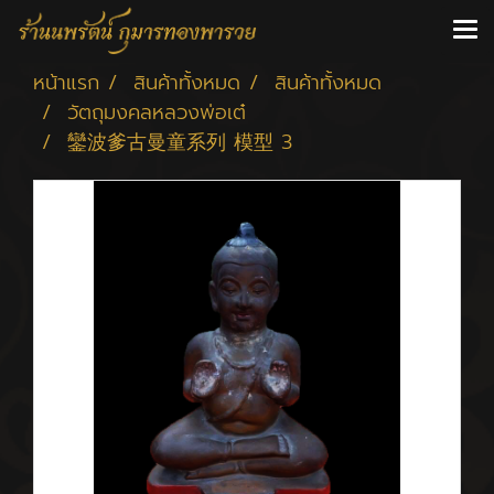
หน้าแรก
สินค้าทั้งหมด
สินค้าทั้งหมด
วัตถุมงคลหลวงพ่อเต๋
鑾波爹古曼童系列 模型 3