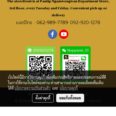
The storefront is at Pantip Ngamwongwan Department Store,
3rd floor, every Tuesday and Friday. Convenient pick up or
delivery
เบอร์โทร :
062-989-7789
092-920-1278
0929201278
Nopparat_01
เว็บไซต์นี้มีการใช้งานคุกกี้ เพื่อเพิ่มประสิทธิภาพและประสบการณ์ที่ดี
ในการใช้งานเว็บไซต์ของท่าน ท่านสามารถอ่านรายละเอียดเพิ่มเติม
ได้ที่
นโยบายความเป็นส่วนตัว
และ
นโยบายคุกกี้
© Copyright 2020 All Rights Reserved.
ตั้งค่าคุกกี้
ยอมรับทั้งหมด
© เว็บไซต์สงวนลิขสิทธิ์ตามกฎหมายทุกบทความ-รูปภาพ บนเว็บไซต์
ผู้เข้าชมวันนี้
1