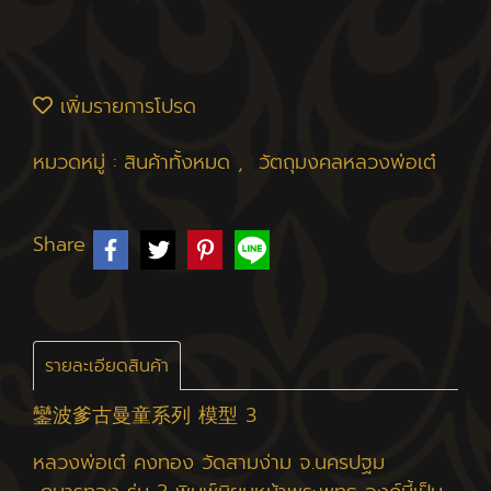
เพิ่มรายการโปรด
หมวดหมู่ :
สินค้าทั้งหมด
,
วัตถุมงคลหลวงพ่อเต๋
Share
รายละเอียดสินค้า
鑾波爹古曼童系列 模型 3
หลวงพ่อเต๋ คงทอง วัดสามง่าม จ.นครปฐม