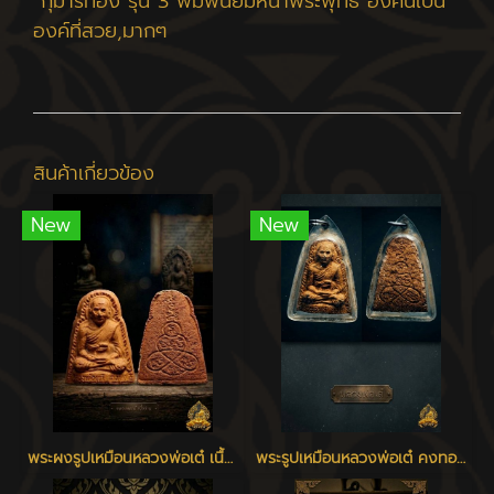
กุมารทอง รุ่น 3 พิมพ์นิยมหน้าพระพุทธ องค์นี้เป็น
องค์ที่สวย,มากๆ
สินค้าเกี่ยวข้อง
New
New
พระผงรูปเหมือนหลวงพ่อเต๋ เนื้อว่าน ปี 2506 - 2510
พระรูปเหมือนหลวงพ่อเต๋ คงทอง รุ่นแรก พิมพ์ใหญ่ เนื้อว่าน 108 วัดสามง่าม นครปฐม ปี 2507