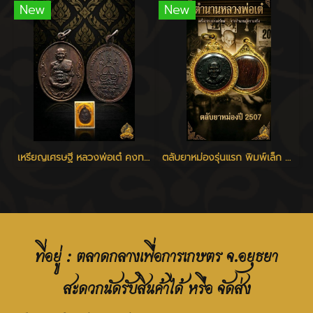
New
New
เหรียญเศรษฐี หลวงพ่อเต๋ คงทอง วัดสามง่าม จ.นครปฐม ปี 2520
ตลับยาหม่องรุ่นแรก พิมพ์เล็ก หลวงพ่อเต๋ วัดสามง่าม
ที่อยู่ : ตลาดกลางเพื่อการเกษตร จ.อยุธยา
สะดวกนัดรับสินค้าได้ หรือ จัดส่ง