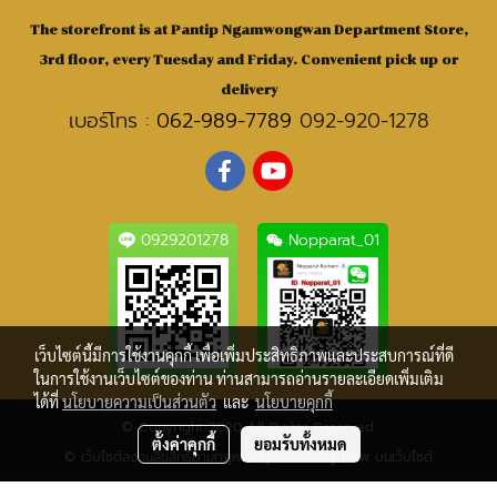
The storefront is at Pantip Ngamwongwan Department Store,
3rd floor, every Tuesday and Friday. Convenient pick up or
delivery
เบอร์โทร :
062-989-7789
092-920-1278
0929201278
Nopparat_01
เว็บไซต์นี้มีการใช้งานคุกกี้ เพื่อเพิ่มประสิทธิภาพและประสบการณ์ที่ดี
ในการใช้งานเว็บไซต์ของท่าน ท่านสามารถอ่านรายละเอียดเพิ่มเติม
ได้ที่
นโยบายความเป็นส่วนตัว
และ
นโยบายคุกกี้
© Copyright 2020 All Rights Reserved.
ตั้งค่าคุกกี้
ยอมรับทั้งหมด
© เว็บไซต์สงวนลิขสิทธิ์ตามกฎหมายทุกบทความ-รูปภาพ บนเว็บไซต์
ผู้เข้าชมวันนี้
1