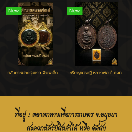
New
New
ตลับยาหม่องรุ่นแรก พิมพ์เล็ก หลวงพ่อเต๋ วัดสามง่าม
เหรียญเศรษฐี หลวงพ่อเต๋ คงทอง วัดสามง่าม จ.นครปฐม ปี 2520
ที่อยู่ : ตลาดกลางเพื่อการเกษตร จ.อยุธยา
สะดวกนัดรับสินค้าได้ หรือ จัดส่ง