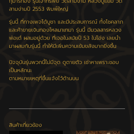
กุมารทอง รุ่นเจ้าทรัพย์ วัดสามง่าม หลวงปู่แย้ม วัด
สามง่ามปี 2553 พิมพ์ใหญ่
รุ่นนี้ ที่ทางเพจได้บูชา และมีประสบการณ์ ทั้งโชคลาภ
และค้าขายเงินทองไหลมาเทมา รุ่นนี้ มีมวลสารหลวง
พ่อเต๋ ผสมอยู่ด้วย ที่เจอในสมัยปี 53 ในโอ่ง เลยนำ
มาผสมกับรุ่นนี้ ทำให้มีเพิ่มความเข้มขลังมากยิ่งขึ้น
ปัจจุบันรุ่นพวกนี้ไม่มีจุด ดูตายตัว เช่าหาเพราะชอบ
เป็นหลักนะ
ตามหมายเหตุที่ขึ้นแจ้งไว้ด้านบน
สินค้าเกี่ยวข้อง