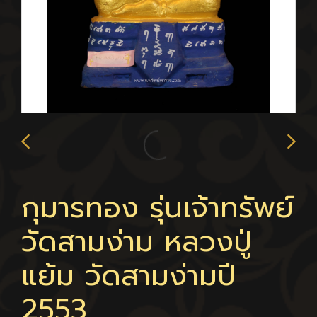
กุมารทอง รุ่นเจ้าทรัพย์
วัดสามง่าม หลวงปู่
แย้ม วัดสามง่ามปี
2553