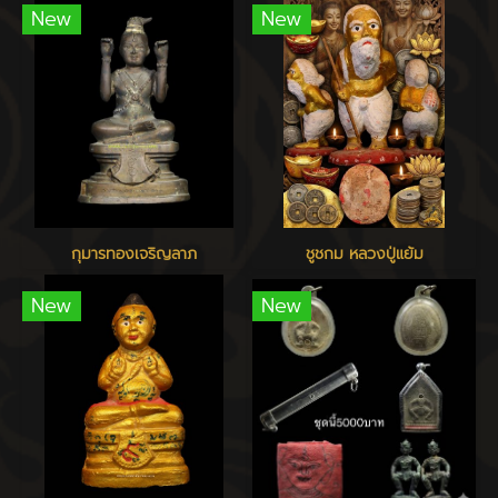
New
New
กุมารทองเจริญลาภ
ชูชกม หลวงปู่แย้ม
New
New