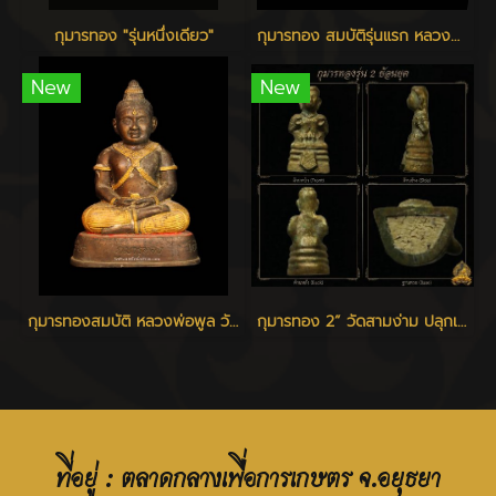
กุมารทอง "รุ่นหนึ่งเดียว"
กุมารทอง สมบัติรุ่นแรก หลวงพ่อพูล วัดไผ่ล้อม นครปฐม
New
New
กุมารทองสมบัติ หลวงพ่อพูล วัดไผ่ล้อม
กุมารทอง 2” วัดสามง่าม ปลุกเสก ๑๑ เมษายน ๒๕๖๗
ที่อยู่ : ตลาดกลางเพื่อการเกษตร จ.อยุธยา