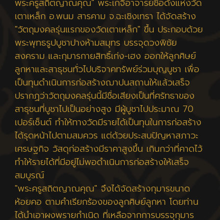
พระครูสถิตญาณคุณ" พระเกจิอาจารย์ชื่อดังแห่งวัด
เตาเหล็ก อ.พนม สารคาม จ.ฉะเชิงเทรา ได้จัดสร้าง
"วัตถุมงคลรุ่นแรกของวัดเตาเหล็ก" ขึ้น ประกอบด้วย
พระพุทธรูปบูชาปางห้ามสมุทร บรรจุดวงพิชัย
สงคราม และกุมารกายสิทธิ์เก่ง-เฮง ออกให้ลูกศิษย์
ลูกหาและสาธุชนทั่วไปบริจาคทรัพย์ร่วมบุญบูชา เพื่อ
เป็นทุนดำเนินการก่อสร้างฌาปนสถานให้แล้วเสร็จ
ปรากฏว่าวัตถุมงคลรุ่นนี้มีชื่อเสียงเป็นที่ศรัทธาของ
สาธุชนที่บูชาไปเป็นอย่างสูง มีผู้บูชาไปประมาณ 70
เปอร์เซ็นต์ ทำให้ทางวัดมีรายได้เป็นทุนในการก่อสร้าง
ได้รุดหน้าไปตามสมควร แต่ด้วยประสบปัญหาสภาวะ
เศรษฐกิจ วัสดุก่อสร้างมีราคาสูงขึ้น เกินกว่าที่คาดไว้
ทำให้รายได้ที่มีอยู่ไม่พอดำเนินการก่อสร้างให้เสร็จ
สมบูรณ์
"พระครูสถิตญาณคุณ" จึงได้จัดสร้างกุมารขนาด
ห้อยคอ ตามคำเรียกร้องของลูกศิษย์ลูกหา โดยท่าน
ได้นำเอาผงพรายกำเนิด ที่เหลือจากการบรรจุกุมาร