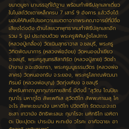
ขนาดบูชา มาบรรจุที่ใต้ฐาน พร้อมทำพิธีปลุกเสกเดี่ยว
ในโบสถ์วัดเตาเหล็กครบ 7 เสาร์ 9 อังคาร แล้วจึงได้
มอบให้ศิษย์ไปขอความเมตตาจากพระคณาจารย์ที่มีชื่อ
เสียงโด่งดัง ด้านไสยเวทพุทธาคมทำพิธีปลุกเสกอีก
รวม 5 รูป ประกอบด้วย พระครูพิศิษฐ์ชโลปการ
(หลวงปู่เกลี้อง) วัดเนินสุทธาวาส จ.ชลบุรี, พระครู
วิฑิตพัฒนาการ (หลวงพ่อจ้อย) วัดหนองน้ำเขียว
จ.ชลบุรี, พระครูสุนทรสีลาภิรัต (หลวงปู่สาย) วัดซำ
ป่างาม จ.ฉะเชิงเทรา, พระครูมนูธรรมวัตร (หลวงพ่อ
สาคร) วัดหนองกรับ จ.ระยอง, พระครูโสภณพัฒนา
ภิรมย์ (หลวงพ่อบุญ) วัดทุ่งเหียง จ.ชลบุรี
สำหรับคาถาบูชากุมารกายสิทธิ์ มีดังนี้ "สุวัณ โณปิยะ
กุมาโร มหาภูโต สัพเพทิเส สุวัตติโก สัพพะคาเมสุ โค
จะโร สัพพะชะนานัง มหาติโก ปวัตติโก รัตตะนะจะเต
ชะสา เทวานัง อิทธิพะเลนะ กุมาโรจะ มหิทธิโก เอหิตา
ตะ ปิยะปุตตะ ปาระมิน หะทะยัง วโรคะ อาคัจฉายะ อา