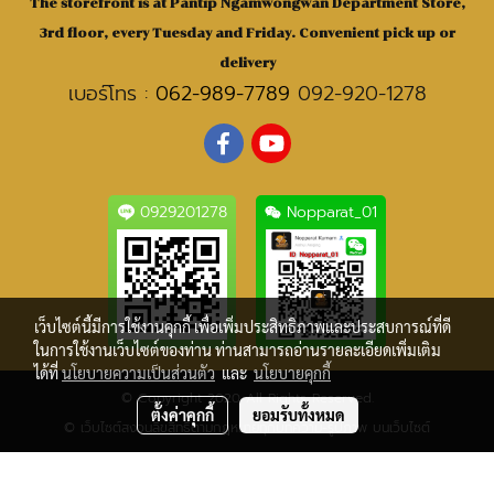
The storefront is at Pantip Ngamwongwan Department Store,
3rd floor, every Tuesday and Friday. Convenient pick up or
delivery
เบอร์โทร :
062-989-7789
092-920-1278
0929201278
Nopparat_01
เว็บไซต์นี้มีการใช้งานคุกกี้ เพื่อเพิ่มประสิทธิภาพและประสบการณ์ที่ดี
ในการใช้งานเว็บไซต์ของท่าน ท่านสามารถอ่านรายละเอียดเพิ่มเติม
ได้ที่
นโยบายความเป็นส่วนตัว
และ
นโยบายคุกกี้
© Copyright 2020 All Rights Reserved.
ตั้งค่าคุกกี้
ยอมรับทั้งหมด
© เว็บไซต์สงวนลิขสิทธิ์ตามกฎหมายทุกบทความ-รูปภาพ บนเว็บไซต์
ผู้เข้าชมวันนี้
1