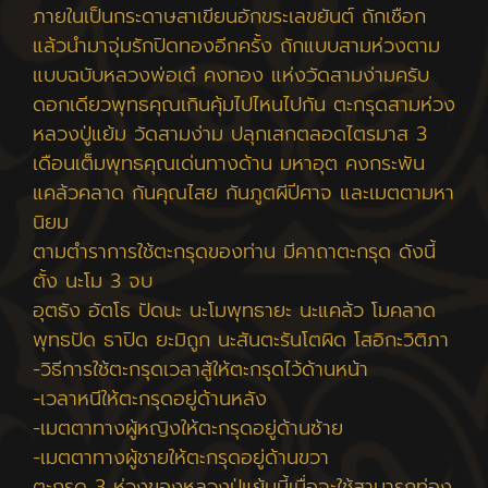
ภายในเป็นกระดาษสาเขียนอักขระเลขยันต์ ถักเชือก
แล้วนำมาจุ่มรักปิดทองอีกครั้ง ถักแบบสามห่วงตาม
แบบฉบับหลวงพ่อเต๋ คงทอง แห่งวัดสามง่ามครับ
ดอกเดียวพุทธคุณเกินคุ้มไปไหนไปกัน ตะกรุดสามห่วง
หลวงปู่แย้ม วัดสามง่าม ปลุกเสกตลอดไตรมาส 3
เดือนเต็มพุทธคุณเด่นทางด้าน มหาอุต คงกระพัน
แคล้วคลาด กันคุณไสย กันภูตผีปีศาจ และเมตตามหา
นิยม
ตามตำราการใช้ตะกรุดของท่าน มีคาถาตะกรุด ดังนี้
ตั้ง นะโม 3 จบ
อุตธัง อัตโธ ปัดนะ นะโมพุทธายะ นะแคล้ว โมคลาด
พุทธปัด ธาปิด ยะมิถูก นะสันตะรันโตผิด โสอิกะวิติภา
-วิธีการใช้ตะกรุดเวลาสู้ให้ตะกรุดไว้ด้านหน้า
-เวลาหนีให้ตะกรุดอยู่ด้านหลัง
-เมตตาทางผู้หญิงให้ตะกรุดอยู่ด้านซ้าย
-เมตตาทางผู้ชายให้ตะกรุดอยู่ด้านขวา
ตะกรุด 3 ห่วงของหลวงปู่แย้มนี้เมื่อจะใช้สามารถท่อง