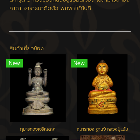
คาถา อาราธนาติดตัว พกพาได้ทันที
สินค้าเกี่ยวข้อง
New
New
กุมารทองเจริญลาภ
กุมารทอง ฐาน9 หลวงปู่แย้ม