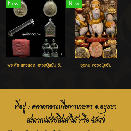
New
New
พระสีสะแลงแงง หลวงปู่แย้ม วัดสามง่าม
ชูชกม หลวงปู่แย้ม
ที่อยู่ : ตลาดกลางเพื่อการเกษตร จ.อยุธยา
สะดวกนัดรับสินค้าได้ หรือ จัดส่ง