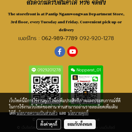
สะดวกนัดรับสินค้าได้ หรือ จัดส่ง
The storefront is at Pantip Ngamwongwan Department Store,
3rd floor, every Tuesday and Friday. Convenient pick up or
delivery
เบอร์โทร :
062-989-7789
092-920-1278
0929201278
Nopparat_01
เว็บไซต์นี้มีการใช้งานคุกกี้ เพื่อเพิ่มประสิทธิภาพและประสบการณ์ที่ดี
ในการใช้งานเว็บไซต์ของท่าน ท่านสามารถอ่านรายละเอียดเพิ่มเติม
ได้ที่
นโยบายความเป็นส่วนตัว
และ
นโยบายคุกกี้
© Copyright 2020 All Rights Reserved.
ตั้งค่าคุกกี้
ยอมรับทั้งหมด
© เว็บไซต์สงวนลิขสิทธิ์ตามกฎหมายทุกบทความ-รูปภาพ บนเว็บไซต์