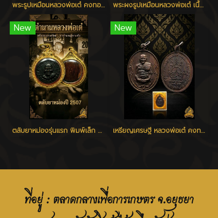
พระรูปเหมือนหลวงพ่อเต๋ คงทอง รุ่นแรก พิมพ์ใหญ่ เนื้อว่าน 108 วัดสามง่าม นครปฐม ปี 2507
พระผงรูปเหมือนหลวงพ่อเต๋ เนื้อว่าน ปี 2506 - 2510
New
New
ตลับยาหม่องรุ่นแรก พิมพ์เล็ก หลวงพ่อเต๋ วัดสามง่าม
เหรียญเศรษฐี หลวงพ่อเต๋ คงทอง วัดสามง่าม จ.นครปฐม ปี 2520
ที่อยู่ : ตลาดกลางเพื่อการเกษตร จ.อยุธยา