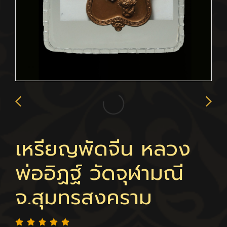
เหรียญพัดจีน หลวง
พ่ออิฏฐ์ วัดจุฬามณี
จ.สุมทรสงคราม