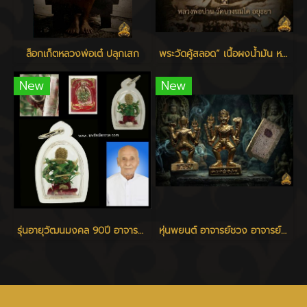
ล็อกเก็ตหลวงพ่อเต๋ ปลุกเสก
พระวัดคู้สลอด” เนื้อผงน้ำมัน หลวงพ่อปาน วัดบางนมโค ปลุกเสก
New
New
รุ่นอายุวัฒนมงคล 90ปี อาจารย์แหล่ม แจ้งเจริญ
หุ่นพยนต์ อาจารย์ชวง อาจารย์ปี่ แจ้งเจริญ เสก