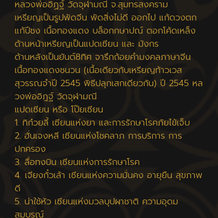
หลวงพ่ออิฏฐ์ วัดจุฬามณี จ.สุมทรสงคราม
เหรียญเป็นรูปพัดจีน พัดสิ่งไม่ดี ออกไป แก้ดวงตก
แก้ปีชง เนื้อทองแดง บล็อกกษาปณ์ ตอกโค้ดเหล็ง
ด้านหน้าเหรียญเป็นแปดเซียน และ มังกร
ด้านหลังเป็นยันต์8ทิศ จารึกถ้อยคำมงคลภาษาจีน
เนื้อทองแดงชนวน (เนื้อเดียวกับเหรียญท้าวเวส
สุวรรณจำปี 2545 พิธีปลุกเสกเดียวกัน) ปี 2545 หล
วงพ่ออิฎฐ์ วัดจุฬามณี
แปดเซียน หรือ โป๊ยเซียน
1. ทิก๋วยลี้ เซียนแห่งยา และการรักษาโรคภัยไข้เจ็บ
2. ฮั่นเจงหลี เซียนแห่งโชคลาภ การบริการ การ
ปกครอง
3. ลื่อทงบิน เซียนแห่งการรักษาโรค
4. เจียงกั๋วเล้า เซียนแห่งความมั่นคง อายุยืน สุขภาพ
ดี
5. น่าใช้หัว เซียนแห่งมวลบุปผาชาติ ความอุดม
สมบูรณ์