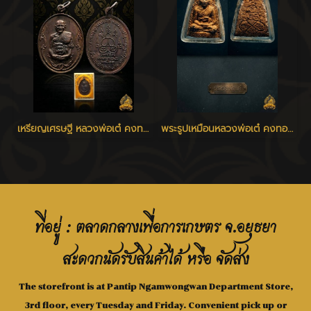
เหรียญเศรษฐี หลวงพ่อเต๋ คงทอง วัดสามง่าม จ.นครปฐม ปี 2520
พระรูปเหมือนหลวงพ่อเต๋ คงทอง รุ่นแรก พิมพ์ใหญ่ เนื้อว่าน 108 วัดสามง่าม นครปฐม ปี 2507
ที่อยู่ : ตลาดกลางเพื่อการเกษตร จ.อยุธยา
สะดวกนัดรับสินค้าได้ หรือ จัดส่ง
The storefront is at Pantip Ngamwongwan Department Store,
3rd floor, every Tuesday and Friday. Convenient pick up or