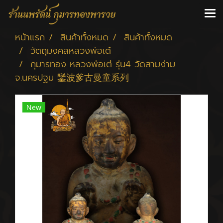
หน้าแรก
สินค้าทั้งหมด
สินค้าทั้งหมด
วัตถุมงคลหลวงพ่อเต๋
กุมารทอง หลวงพ่อเต๋ รุ่น4 วัดสามง่าม
จ.นครปฐม 鑾波爹古曼童系列
New