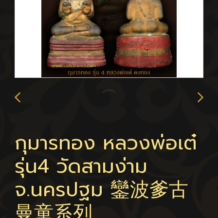
กุมารทอง หลวงพ่อเต๋
รุ่น4 วัดสามง่าม
จ.นครปฐม 鑾波爹古
曼童系列