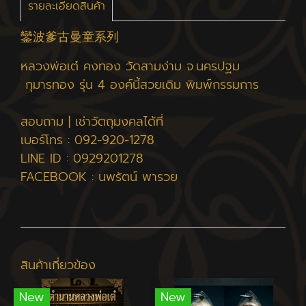
รายละเอียดสินค้า
鑾波爹古曼童系列
หลวงพ่อเต๋ คงทอง วัดสามง่าม จ.นครปฐม
กุมารทอง รุ่น 4 องค์นี้สวยเดิม พิมพ์กรรมการ
สอบถาม | เช่าวัตถุมงคลได้ที่
เบอร์โทร : 092-920-1278
LINE ID : 0929201278
FACEBOOK : นพรัตน์ พารวย
สินค้าเกี่ยวข้อง
New
New