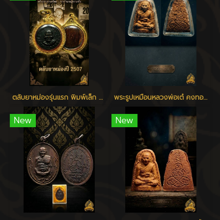
ตลับยาหม่องรุ่นแรก พิมพ์เล็ก หลวงพ่อเต๋ วัดสามง่าม
พระรูปเหมือนหลวงพ่อเต๋ คงทอง รุ่นแรก พิมพ์ใหญ่ เนื้อว่าน 108 วัดสามง่าม นครปฐม ปี 2507
New
New