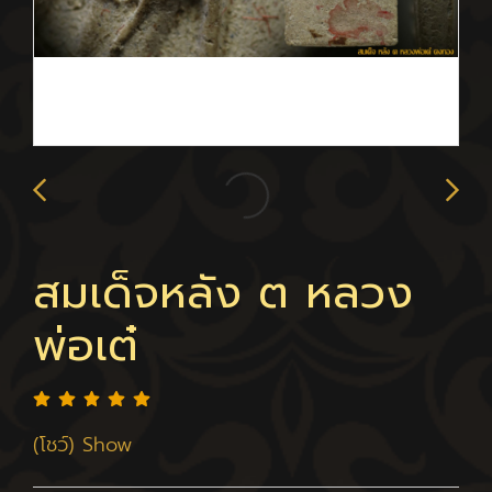
สมเด็จหลัง ต หลวง
พ่อเต๋
(โชว์) Show