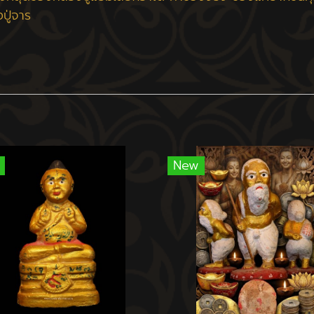
งปู่จาร
New