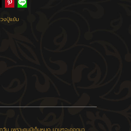
งปู่แย้ม
ขึ้นทุกวัน เพราะคนมีเก็บหมด นานๆจะออกมา