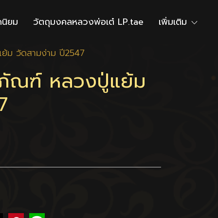
ดนิยม
วัตถุมงคลหลวงพ่อเต๋ LP.tae
เพิ่มเติม
แย้ม วัดสามง่าม ปี2547
ภัณฑ์ หลวงปู่แย้ม
7