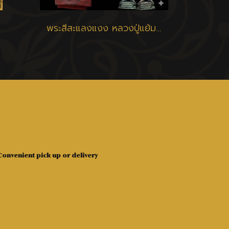
พระสีสะแลงแงง หลวงปู่แย้ม วัดสามง่าม
onvenient pick up or delivery