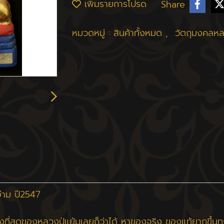
เพิ่มรายการโปรด
Share
หมวดหมู่ :
สินค้าทั้งหมด
,
วัตถุมงคลหลว
ง่าม ปี2547
้ยนและดังที่สุดของหลวงปู่แย้มเลยก็ว่าได้ หาของจริง ของแท้ยาก