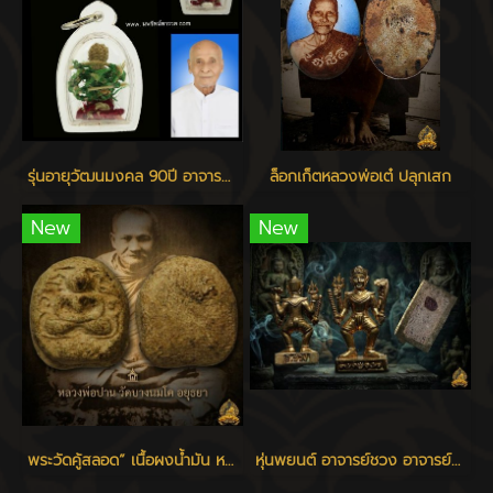
รุ่นอายุวัฒนมงคล 90ปี อาจารย์แหล่ม แจ้งเจริญ
ล็อกเก็ตหลวงพ่อเต๋ ปลุกเสก
New
New
พระวัดคู้สลอด” เนื้อผงน้ำมัน หลวงพ่อปาน วัดบางนมโค ปลุกเสก
หุ่นพยนต์ อาจารย์ชวง อาจารย์ปี่ แจ้งเจริญ เสก