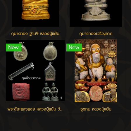
กุมารทอง ฐาน9 หลวงปู่แย้ม
กุมารทองเจริญลาภ
New
New
พระสีสะแลงแงง หลวงปู่แย้ม วัดสามง่าม
ชูชกม หลวงปู่แย้ม