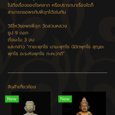
ไปถึงเรื่องของโชคลาภ หรือปรารถนาเรื่องใดก็
สามารถขอพรกับพี่จุกได้เช่นกัน
วิธีไหว้ขอพรพี่จุก วัดสวนหลวง
ธูป 9 ดอก
ตั้งนะโม 3 จบ
และกล่าว "กายะพุทโธ นามะพุทโธ นิมิตพุทโธ สุญยะ
พุทโธ อะระหังพุทโธ ภะคะวาติ"
สินค้าเกี่ยวข้อง
New
New