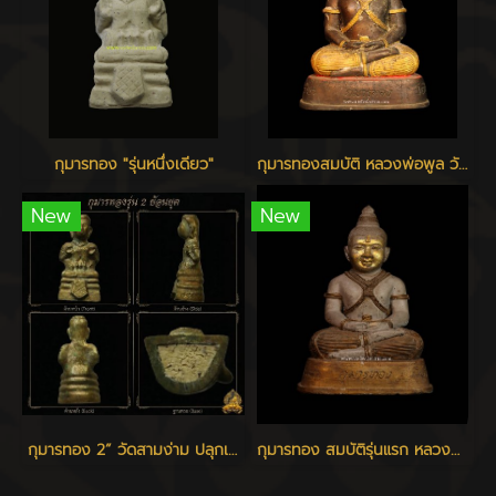
กุมารทอง "รุ่นหนึ่งเดียว"
กุมารทองสมบัติ หลวงพ่อพูล วัดไผ่ล้อม
New
New
กุมารทอง 2” วัดสามง่าม ปลุกเสก ๑๑ เมษายน ๒๕๖๗
กุมารทอง สมบัติรุ่นแรก หลวงพ่อพูล วัดไผ่ล้อม นครปฐม