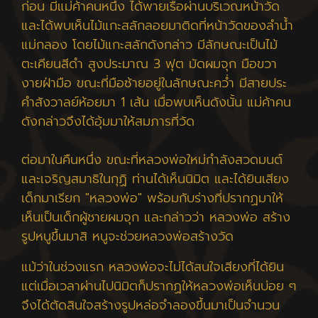
ก่อน มีแม่ค้าคนหนึ่ง ได้พายเรือผ่านบริเวณหน้าวัด
และได้พบเห็นไม้แกะสลักลอยมาติดที่หน้าวัดของลำน้ำ
แม่กลอง โดยไม้แกะสลักดังกล่าว มีลักษณะเป็นไม้
ตะเคียนสีดำ สูงประมาณ 3 ฟุต มัดผมจุก มือขวา
งายฝ่ามือ ขณะที่มือซ้ายอยู่ในลักษณะคว่ำ มีสายประ
คำสังวาลย์ห้อยมา 1 เส้น เมื่อพบเห็นดังนั้น แม่ค้าคน
ดังกล่าวจึงได้อุ้มมาให้สมภารที่วัด
ต่อมาในคืนหนึ่ง ขณะที่หลวงพ่อใหม่กำลังสวดมนต์
และเจริญสมาธิในกุฏิ ท่านได้เห็นนิมิต และได้ยินเสียง
เด็กมาเรียก "หลวงพ่อ" พร้อมกับร่างที่ปรากฏมาให้
เห็นเป็นเด็กผู้ชายผมจุก และกล่าวว่า หลวงพ่อ สร้าง
รูปหนูขึ้นมาสิ หนูจะช่วยหลวงพ่อสร้างวัด
แม้ว่าในช่วงแรก หลวงพ่อจะไม่ได้สนใจเสียงที่ได้ยิน
แต่เมื่อเวลาผ่านไปนิมิตก็ปรากฏให้หลวงพ่อเห็นบ่อย ๆ
จึงได้ตัดสินใจสร้างรูปหล่อจำลองขึ้นมาเป็นจำนวน