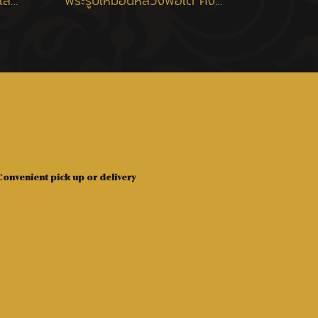
ตลับยาหม่องรุ่นแรก พิมพ์เล็ก หลวงพ่อเต๋ วัดสามง่าม
พระรูปเหมือนหลวงพ่อเต๋ คงทอง รุ่นแรก พิมพ์ใหญ่ เนื้อว่าน 108 วัดสามง่าม นครปฐม ปี 2507
onvenient pick up or delivery