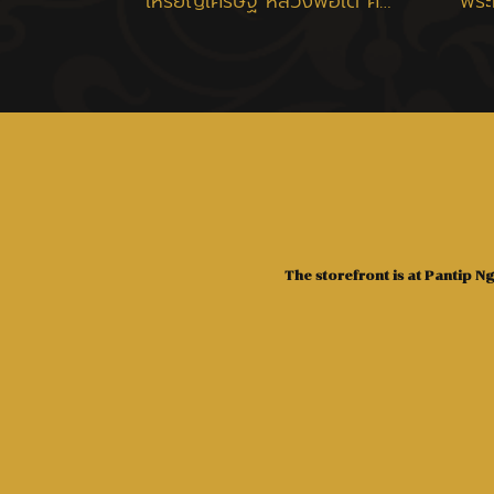
เหรียญเศรษฐี หลวงพ่อเต๋ คงทอง วัดสามง่าม จ.นครปฐม ปี 2520
The storefront is at Pantip 