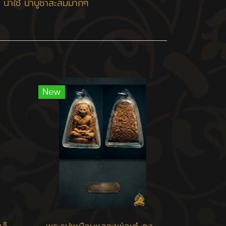
บ น่าใช้ น่าบูชาสะสมมากๆ
New