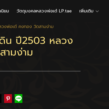
ดนิยม
วัตถุมงคลหลวงพ่อเต๋ LP.tae
เพิ่มเติม
ลวงพ่อเต๋ คงทอง วัดสามง่าม
ดิน ปี2503 หลวง
ดสามง่าม