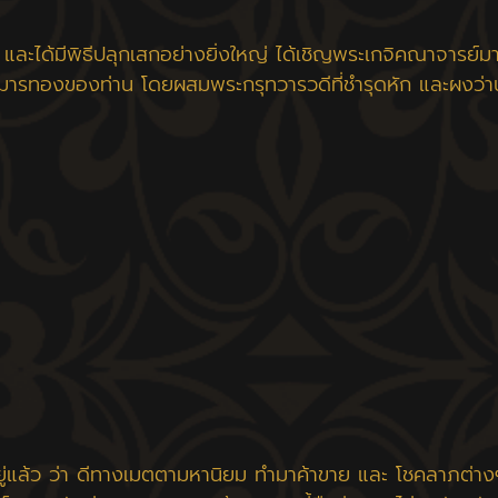
ิน และได้มีพิธีปลุกเสกอย่างยิ่งใหญ่ ได้เชิญพระเกจิคณาจาร
กุมารทองของท่าน โดยผสมพระกรุทวารวดีที่ชำรุดหัก และผงว่าน
อยู่แล้ว ว่า ดีทางเมตตามหานิยม ทำมาค้าขาย และ โชคลาภต่