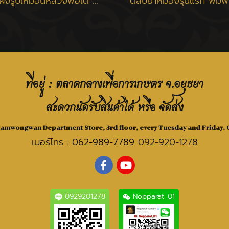
พระผงรูปเหมือนหลวงพ่อเต๋ เนื้อว่าน ปี 2506 - 2510
ที่อยู่ : ตลาดกลางเพื่อการเกษตร จ.อยุธยา
สะดวกนัดรับสินค้าได้ หรือ จัดส่ง
Ngamwongwan Department Store, 3rd floor, every Tuesday and Friday. C
เบอร์โทร :
062-989-7789
092-920-1278
0929201278
Nopparat_01