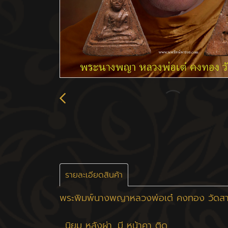
รายละเอียดสินค้า
พระพิมพ์นางพญาหลวงพ่อเต๋ คงทอง วัดสามง
…นิยม หลังผ่า…มี หน้าคา ติด