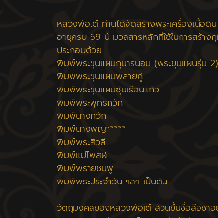
หลวงพ่อเต๋ ท่านได้จัดสร้างพระเครื่องเนื้อด
อายุครบ 69 ปี มวลสารหลักที่ใช้ในการสร้าง
ประกอบด้วย
พิมพ์พระขุนแผนกุมารนอน (พระขุนแผนรุ่น 2)
พิมพ์พระขุนแผนพลายคู่
พิมพ์พระขุนแผนซุ้มเรือนแก้ว
พิมพ์พระพุทธกวัก
พิมพ์นางกวัก
พิมพ์นางพญา****
พิมพ์พระสิวลี
พิมพ์แม่โพสฬ
พิมพ์พรายชมพู
พิมพ์พระประจำวัน ฯลฯ เป็นต้น
วัตถุมงคลของหลวงพ่อเต๋ ล้วนขึ้นชื่อลือชา