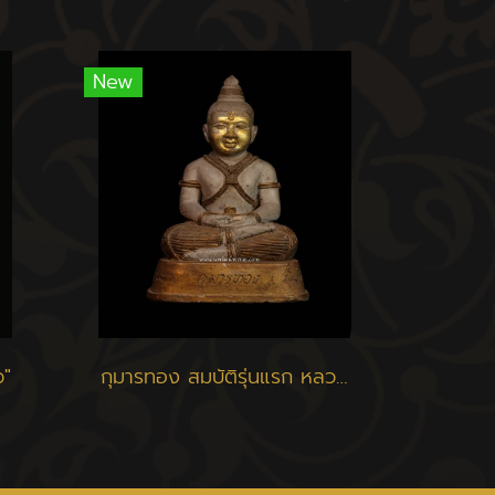
New
ว"
กุมารทอง สมบัติรุ่นแรก หลวงพ่อพูล วัดไผ่ล้อม นครปฐม