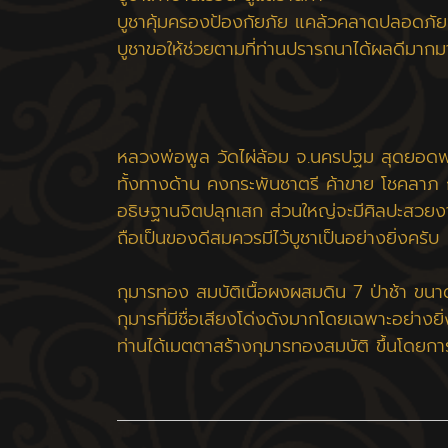
บูชาคุ้มครองป้องกัยภัย แคล้วคลาดปลอดภัยจา
บูชาขอให้ช่วยตามที่ท่านปรารถนาได้ผลดีมาก
หลวงพ่อพูล วัดไผ่ล้อม จ.นครปฐม สุดยอดพระ
ทั้งทางด้าน คงกระพันชาตรี ค้าขาย โชคลาภ ก
อธิษฐานจิตปลุกเสก ส่วนใหญ่จะมีศิลปะสวยงาม 
ถือเป็นของดีสมควรมีไว้บูชาเป็นอย่างยิ่งครับ
กุมารทอง สมบัติเนื้อผงผสมดิน 7 ป่าช้า ขน
กุมารที่มีชื่อเสียงโด่งดังมากโดยเฉพาะอย่า
ท่านได้เมตตาสร้างกุมารทองสมบัติ ขึ้นโดยการ