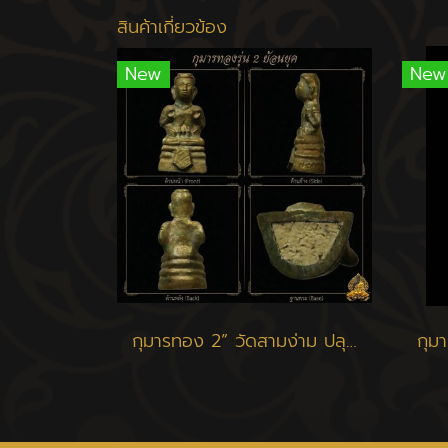
สินค้าเกี่ยวข้อง
New
New
กุมารทอง 2” วัดสามง่าม ปลุกเสก ๑๑ เมษายน ๒๕๖๗