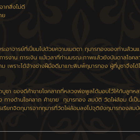
กสิ่งไม่ดี
มาย
อาจารย์ที่เปี่ยมไปด้วยความเมตตา กุมารทองของท่านล้วนแล้
ารงาน การเงิน แม้เวลาที่ท่านมรณะภาพแล้วยังบันดาลโชคลาภใ
เพราะได้จ้างช่างฝีมือดีมาแกะพิมพ์กุมารทอง ผู้ที่บูชาจึงได้
าดบูชา ของดีค้าขายโชคลาภที่หลวงพ่อพูลได้มอบไว้ให้กับลูกห
งยิ่ง ทางด้านโชคลาภ ค้าขาย กุมารทอง สมบัติ วัดไผ่ล้อม นี้
เรียกจิตกุมารจากกุมารที่วัดไผ่ล้อมลงไปจุติยังกุมารทองสมบัติ