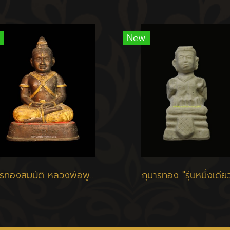
New
กุมารทองสมบัติ หลวงพ่อพูล วัดไผ่ล้อม
กุมารทอง "รุ่นหนึ่งเดีย