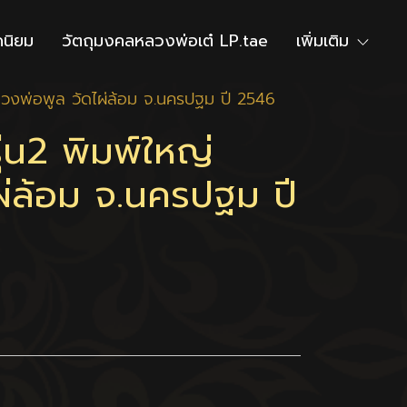
ดนิยม
วัตถุมงคลหลวงพ่อเต๋ LP.tae
เพิ่มเติม
หลวงพ่อพูล วัดไผ่ล้อม จ.นครปฐม ปี 2546
ุ่น2 พิมพ์ใหญ่
ผ่ล้อม จ.นครปฐม ปี