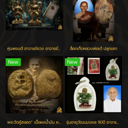
หุ่นพยนต์ อาจารย์ชวง อาจารย์ปี่ แจ้งเจริญ เสก
ล็อกเก็ตหลวงพ่อเต๋ ปลุกเสก
New
New
พระวัดคู้สลอด” เนื้อผงน้ำมัน หลวงพ่อปาน วัดบางนมโค ปลุกเสก
รุ่นอายุวัฒนมงคล 90ปี อาจารย์แหล่ม แจ้งเจริญ