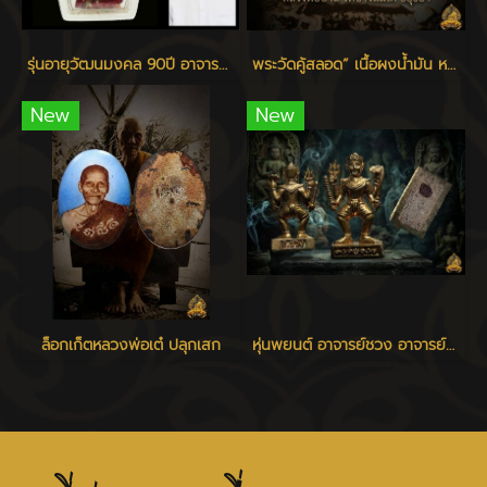
รุ่นอายุวัฒนมงคล 90ปี อาจารย์แหล่ม แจ้งเจริญ
พระวัดคู้สลอด” เนื้อผงน้ำมัน หลวงพ่อปาน วัดบางนมโค ปลุกเสก
New
New
ล็อกเก็ตหลวงพ่อเต๋ ปลุกเสก
หุ่นพยนต์ อาจารย์ชวง อาจารย์ปี่ แจ้งเจริญ เสก