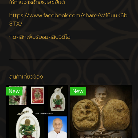
ให้ท่านจารอักขระเลขยันต์
https://www.facebook.com/share/v/16uuk6b
8TX/
กดคลิกเพื่อรับชมคลิปวีดีโอ
สินค้าเกี่ยวข้อง
New
New