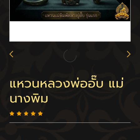
แหวนหลวงพ่ออั๊บ แม่
นางพิม