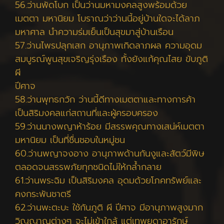
56.ว่านพัดโบก เป็นว่านมหามงคลสูงพร้อมด้วย
เมตตา มหานิยม โบราณว่าว่านนี้อยู่บ้านใดจะได้ลาภ
มหาศาล นำความร่มเย็นเป็นสุขมาสู่บ้านเรือน
57.ว่านไพรปลุกเสก อานุภาพเกิดลาภผล ความอุดม
สมบูรณ์พูนสุขเจริญรุ่งเรือง ทั้งยังแก้คุณไสย ขับภูติ
ผี
ปีศาจ
58.ว่านพุทธกวัก ว่านนี้ดีทางเมตตาและทางการค้า
เป็นสิริมงคลแก่สถานที่และผู้ครอบครอง
59.ว่านนางพญาห้าร้อย มีสรรพคุณทางเสน่ห์เมตตา
มหานิยม เป็นที่ชื่นชอบในหมู่ชน
60.ว่านพญาจงอาง อานุภาพด้านกันงูและสัตว์มีพิษ
ตลอดจนสรรพภัยทุกชนิดไม่ให้กล้ำกลาย
61.ว่านพระฉิม เป็นสิริมงคล อุดมด้วยโภคทรัพย์และ
คงกระพันชาตรี
62.ว่านพะตะบะ ใช้กันภูติ ผี ปีศาจ มีอานุภาพสูงมาก
วิญญาณต่างๆ จะไม่เข้าใกล้ แต่เทพยดาอารักษ์