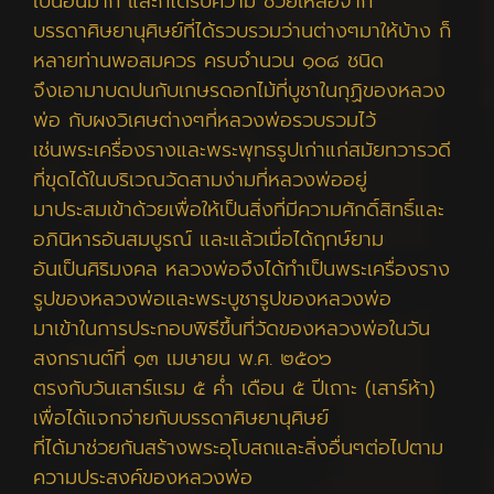
เป็นอันมาก และก็ได้รับความ ช่วยเหลือจาก
บรรดาศิษยานุศิษย์ที่ได้รวบรวมว่านต่างๆมาให้บ้าง ก็
หลายท่านพอสมควร ครบจำนวน ๑๐๘ ชนิด
จึงเอามาบดปนกับเกษรดอกไม้ที่บูชาในกุฏิของหลวง
พ่อ กับผงวิเศษต่างๆที่หลวงพ่อรวบรวมไว้
เช่นพระเครื่องรางและพระพุทธรูปเก่าแก่สมัยทวารวดี
ที่ขุดได้ในบริเวณวัดสามง่ามที่หลวงพ่ออยู่
มาประสมเข้าด้วยเพื่อให้เป็นสิ่งที่มีความศักดิ์สิทธิ์และ
อภินิหารอันสมบูรณ์ และแล้วเมื่อได้ฤกษ์ยาม
อันเป็นศิริมงคล หลวงพ่อจึงได้ทำเป็นพระเครื่องราง
รูปของหลวงพ่อและพระบูชารูปของหลวงพ่อ
มาเข้าในการประกอบพิธีขึ้นที่วัดของหลวงพ่อในวัน
สงกรานต์ที่ ๑๓ เมษายน พ.ศ. ๒๕๐๖
ตรงกับวันเสาร์แรม ๕ ค่ำ เดือน ๕ ปีเถาะ (เสาร์ห้า)
เพื่อได้แจกจ่ายกับบรรดาศิษยานุศิษย์
ที่ได้มาช่วยกันสร้างพระอุโบสถและสิ่งอื่นๆต่อไปตาม
ความประสงค์ของหลวงพ่อ