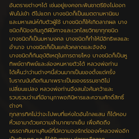
อันตรายต่างๆได้ เช่นอยู่ยงคงกะพันชาตรียิงไม่ออก
ฟันไม่เข้า ตีไม่แตก บางชนิดก็เป็นเมตตามหานิยม
และมหาเสน่ห์กับตัวผู้ใช้ บางชนิดก็ให้เกิดลาภผล บาง
ชนิดก็ป้องกันภูติผีปีศาจและเวทไสยวิทยาทุกชนิด
บางชนิดก็เป็นมหามงคล บางชนิดก็ทำให้มีอิทธิพลและ
อำนาจ บางชนิดก็เป็นแคล้วคลาดและจังงัง
บางชนิดก็กันอุบัติเหตุในการตายโหง บางชนิดก็เป็นหู
ทิพย์ตาทิพย์และล่องหนหายตัวได้ หลวงพ่อท่าน
ได้เห็นว่าว่านต่างๆนี้ส่วนมากเป็นของตั้งแต่ครั้ง
โบราณนับถือกันมาเพราะเป็นของธรรมชาติไม่
เปลี่ยนแปลง หลวงพ่อท่านจึงสนใจค้นคว้าและ
รวบรวมว่านที่มีอานุภาพอภินิหารและความศักดิ์สิทธิ์
ต่างๆ
ทุกสารทิศไม่ว่าจะไปพบที่แห่งใดอันไกลแสน ก็ได้หอบ
หิ้วเอามาด้วยความลำบากยากเย็น เพื่อคิดถึง
บรรดาศิษยานุศิษย์ที่มีความจงรักต่อองค์หลวงพ่ออีก