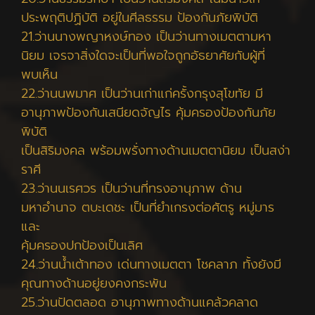
ประพฤติปฏิบัติ อยู่ในศีลธรรม ป้องกันภัยพิบัติ
21.ว่านนางพญาหงษ์ทอง เป็นว่านทางเมตตามหา
นิยม เจรจาสิ่งใดจะเป็นที่พอใจถูกอัธยาศัยกับผู้ที่
พบเห็น
22.ว่านนพมาศ เป็นว่านเก่าแก่ครั้งกรุงสุโขทัย มี
อานุภาพป้องกันเสนียดจัญไร คุ้มครองป้องกันภัย
พิบัติ
เป็นสิริมงคล พร้อมพรั่งทางด้านเมตตานิยม เป็นสง่า
ราศี
23.ว่านนเรศวร เป็นว่านที่ทรงอานุภาพ ด้าน
มหาอำนาจ ตบะเดชะ เป็นที่ยำเกรงต่อศัตรู หมู่มาร
และ
คุ้มครองปกป้องเป็นเลิศ
24.ว่านน้ำเต้าทอง เด่นทางเมตตา โชคลาภ ทั้งยังมี
คุณทางด้านอยู่ยงคงกระพัน
25.ว่านปัดตลอด อานุภาพทางด้านแคล้วคลาด