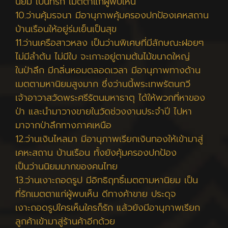
นิยม เป็นที่รัก เมตตาแก่ผู้พบเห็น
10.ว่านคุ้มรจนา มีอานุภาพคุ้มครองปกป้องเคหสถาน
บ้านเรือนให้อยู่ร่มเย็นเป็นสุข
11.ว่านเครือสาวหลง เป็นว่านพิเศษที่มีลักษณะฝอยๆ
ไม่มีลำต้น ไม่มีใบ จะเกาะอยู่ตามต้นไม้ขนาดใหญ่
ในป่าลึก มีกลิ่นหอมตลอดเวลา มีอานุภาพทางด้าน
เมตตามหานิยมสูงมาก ซึ่งว่านนี้พระเทพรัตนกวี
เจ้าอาวาสวัดพระศรีรัตนมหาธาตุ ได้ให้พวกที่หาของ
ป่า และนำมาวางขายในวัดช่วงงานประจำปี ไปหา
มาจากป่าลึกทางภาคเหนือ
12.ว่านเงินไหลมา มีอานุภาพเรียกเงินทองให้เข้ามาสู่
เคหะสถาน บ้านเรือน ทั้งยังคุ้มครองปกป้อง
เป็นว่านนิยมมากของคนไทย
13.ว่านเงาะถอดรูป มีอิทธิฤทธิ์เมตตามหานิยม เป็น
ที่รักเมตตาแก่ผู้พบเห็น ดีทางค้าขาย ประดุจ
เงาะถอดรูปใครเห็นใครก็รัก แล้วยังมีอานุภาพเรียก
ลูกค้าเข้ามาสู่ร้านค้าอีกด้วย