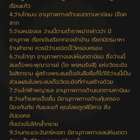
เรือนแก้ว
4.ว่านโกเมน อานุภาพทางด้านเมตตามหานิยม มีโชค
ลาภ
5.ว่านหม่องเล ว่านนี้ตามตำราพม่ากล่าวว่า มี
อานุภาพ เรียกเงินเรียกทองเข้าบ้าน เรียกมิตรมาหา
ร้านค้าขาย ควรมีว่านชนิดนี้ไว้ครอบครอง
6.ว่านไก่กุก อานุภาพทางเสน่ห์เมตตานิยม ซึ่งว่านนี้
สมเด็จพระพุฒาจารย์ (โต พรหมรังสี) แห่งวัดระฆัง
โฆสิตาราม ผู้สร้างพระสมเด็จอันลือชื่อก็ได้ใช้ว่านนี้เป็น
ส่วนผสมในพระสมเด็จวัดระฆังที่ท่านสร้างด้วย
7.ว่านไก่ฟ้าพญาแล อานุภาพทางด้านเมตตามหานิยม
8.ว่านกำแพงเจ็ดชั้น มีอานุภาพทางด้านคุ้มครอง
ป้องกันภัย กันและแก้ คุณไสยภูตผีปีศาจ สิ่ง
อัปมงคล
ทั้งปวงไม่ให้กล้ำกราย
9.ว่านกระแจะจันทร์หงสา มีอานุภาพทางเสน่ห์เมตตา