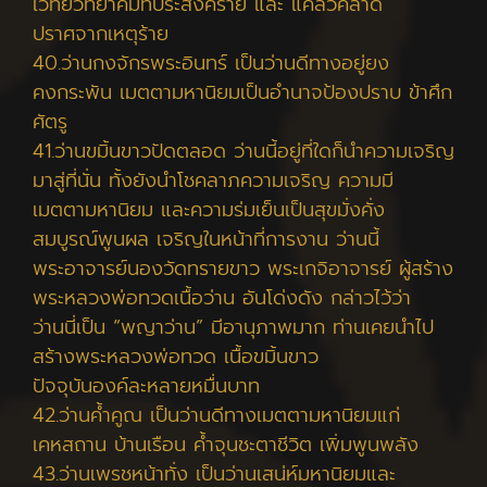
เวทย์วิทยาคมที่ประสงค์ร้าย และ แคล้วคลาด
ปราศจากเหตุร้าย
40.ว่านกงจักรพระอินทร์ เป็นว่านดีทางอยู่ยง
คงกระพัน เมตตามหานิยมเป็นอำนาจป้องปราบ ข้าศึก
ศัตรู
41.ว่านขมิ้นขาวปัดตลอด ว่านนี้อยู่ที่ใดก็นำความเจริญ
มาสู่ที่นั่น ทั้งยังนำโชคลาภความเจริญ ความมี
เมตตามหานิยม และความร่มเย็นเป็นสุขมั่งคั่ง
สมบูรณ์พูนผล เจริญในหน้าที่การงาน ว่านนี้
พระอาจารย์นองวัดทรายขาว พระเกจิอาจารย์ ผู้สร้าง
พระหลวงพ่อทวดเนื้อว่าน อันโด่งดัง กล่าวไว้ว่า
ว่านนี่เป็น “พญาว่าน” มีอานุภาพมาก ท่านเคยนำไป
สร้างพระหลวงพ่อทวด เนื้อขมิ้นขาว
ปัจจุบันองค์ละหลายหมื่นบาท
42.ว่านค้ำคูณ เป็นว่านดีทางเมตตามหานิยมแก่
เคหสถาน บ้านเรือน ค้ำจุนชะตาชีวิต เพิ่มพูนพลัง
43.ว่านเพรชหน้าทั่ง เป็นว่านเสน่ห์มหานิยมและ