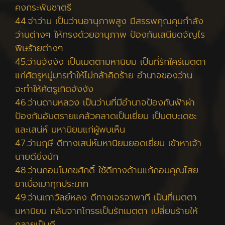
คงกระพันชาตรี
44.จ่าว่าน เป็นว่านอานุภาพสูง มีสรรพคุณคุมกำลัง
ว่านต่างๆ ให้ทรงด้วยอานุภาพ ป้องกันเสนียดจัญไร
พิษร้ายต่างๆ
45.ว่านจังงัง เป็นเมตตามหานิยม เป็นที่รักใคร่เมตตา
แก่ศัตรูหมู่มารทำให้ไม่กล้าคิดร้าย อำนาจของว่าน
จะทำให้ศัตรูเกิดจังงัง
46.ว่านดาบหลวง เป็นว่านที่มีอำนาจป้องกันฟ้าผ่า
ป้องกันอันตรายแคล้วคลาดเป็นเยี่ยม เป็นตบะเดชะ
และเสน่ห์ มหานิยมแก่ผู้พบเห็น
47.ว่านฤษี ดีทางเสน่ห์มหานิยมยอดเยี่ยม เข้าหาเจ้า
นายดียิ่งนัก
48.ว่านถอนโมกขศักดิ์ ใช้ดีทางด้านแก้ถอนคุณไสย
ยาเบื่อเมาทุกประเภท
49.ว่านเถาวัลย์หลง ดีทางเจรจาพาที เป็นที่เมตตา
มหานิยม กลับจากโกรธเป็นรักเมตตา เปลี่ยนร้ายให้
กลายเป็นดี