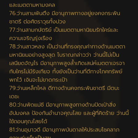
และเมตตามหามงคล
76.ว่านสามพันตึง มีอานุภาพทางอยู่ยงคงกระพัน
ชาตรี ต่อศัตราวุธทั้งปวง
77.ว่านสามกษัตริย์ เป็นเมตตามหานิยมรักใคร่และ
ความเจริญรุ่งเรือง
78.ว่านสาวหลง เป็นว่านที่ทรงคุณค่าทางด้านเมตตา
มหานิยมอย่างสูงสุด โบราณกล่าวว่า ว่านนี้ไม่เป็น
เสนียดจัญไร มีอานุภาพสูงล้ำเกิดเสน่ห์เมตตาเจรจา
กับใครไม่มีรังเกียจ ทั้งยังเป็นว่านที่ดีทางโภคทรัพย์
พกไว้ เงินจะไม่ขาดกระเป๋า
79.ว่านเหล็กไหล ดีทางด้านคงกระพันชาตรี มีตบะ
เดชะ
80.ว่านพัดแม่ชี มีอานุภาพสูงทางด้านปัดเป่าสิ่ง
อัปมงคล ป้องกันอำนาจคุณไสย และผู้ที่คิดร้าย ว่านนี้
ใช้ถอนคุณไสยได้
81.ว่านอุมาวดี มีอานุภาพบันดาลให้ประสบโชคลาภ