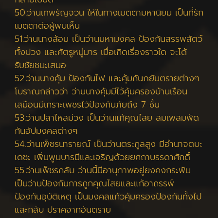
50.ว่านเทพรัญจวน ให้ในทางเมตตามหานิยม เป็นที่รัก
เมตตาต่อผู้พบเห็น
51.ว่านนางล้อม เป็นว่านมหามงคล ป้องกันสรรพสัตว์
ทั้งปวง และศัตรูหมู่มาร เมื่อเกิดเรื่องราวใด จะได้
รับชัยชนะเสมอ
52.ว่านนางคุ้ม ป้องกันไฟ และคุ้มกันภยันตรายต่างๆ
โบราณกล่าวว่า ว่านนางคุ้มมีไว้คุ้มครองบ้านเรือน
เสมือนมีเกราะเพชรไว้ป้องกันภัยถึง 7 ชั้น
53.ว่านปลาไหลม่วง เป็นว่านแก้คุณไสย ลมเพลมพัด
กันอัปมงคลต่างๆ
54.ว่านเพ็ชรนารายณ์ เป็นว่านตระกูลสูง มีอำนาจตบะ
เดชะ เพิ่มพูนบารมีและเจริญด้วยยศถาบรรดาศักดิ์
55.ว่านเพ็ชรกลับ ว่านนี้มีอานุภาพอยู่ยงคงกระพัน
เป็นว่านป้องกันการถูกคุณไสยและแก้อาถรรพ์
ป้องกันอุบัติเหตุ เป็นมงคลแก้วคุ้มครองป้องกันทั้งไป
และกลับ ปราศจากอันตราย