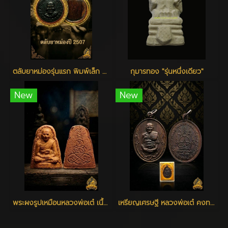
ตลับยาหม่องรุ่นแรก พิมพ์เล็ก หลวงพ่อเต๋ วัดสามง่าม
กุมารทอง "รุ่นหนึ่งเดียว"
New
New
พระผงรูปเหมือนหลวงพ่อเต๋ เนื้อว่าน ปี 2506 - 2510
เหรียญเศรษฐี หลวงพ่อเต๋ คงทอง วัดสามง่าม จ.นครปฐม ปี 2520