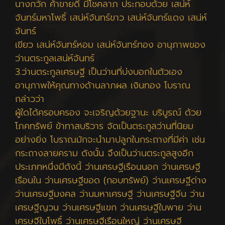
นางกวัก ค้าขายดี มีโชคลาภ ประกอบด้วย เสน่ห์
จันทร์มหาโพธิ์ เสน่ห์จันทร์ขาว เสน่ห์จันทร์แดง เสน่ห์
จันทร์
เขียว เสน่ห์จันทร์หอม เสน่ห์จันทร์ทอง อานุภาพของ
ว่านตระกูลเสน่ห์จันทร์
3.ว่านตระกูลเศรษฐี เป็นว่านที่บ่งบอกในตัวเอง
อานุภาพให้คุณทางด้านลาภผล เงินทอง โบราณ
กล่าวว่า
ผู้ใดได้ครอบครอง จะเจริญด้วยฐานะ บริบูรณ์ ด้วย
โภคทรัพย์ ข้าทาสบริวาร จัดเป็นตระกูลว่านที่นิยม
อย่างยิ่ง โบราณมักจะนำมาปลูกในกระถางที่มีค่า เช่น
กระถางลายคราม ดังนั้น จึงเป็นว่านตระกูลสูงอีก
ประเภทหนึ่งมีดังนี้ ว่านเศรษฐีเรือนนอก ว่านเศรษฐี
เรือนใน ว่านเศรษฐีขอด (กอบทรัพย์) ว่านเศรษฐีด่าง
ว่านเศรษฐีมงคล ว่านมหาเศรษฐี ว่านเศรษฐีจีน ว่าน
เศรษฐีญวน ว่านเศรษฐีแขก ว่านเศรษฐีใบพาย ว่าน
เศรษฐีใบโพธิ์ ว่านเศรษฐีเรือนใหญ่ ว่านเศรษฐี