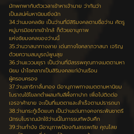
มักพกพากับตัวเวลาเข้าหาเจ้านาย ว่ากันว่า
เป็นเสน่ห์มหานิยมยิ่งนัก
34.ว่านมงคลชัย เป็นว่านที่มีสิริมงคลตามชื่อว่าน ศัตรู
หมู่มารมิอยากเข้าใกล้ ก็ด้วยอานุภาพ
แห่งชัยมงคลของว่านนี้
35.ว่านวาสนาทางลาย เด่นทางโชคลาภวาสนา เจริญ
ด้วยความสมบูรณ์พูนสุข
36.ว่านแววมยุรา เป็นว่านที่มีสรรพคุณทางเมตตามหา
นิยม นำโชคลาภเป็นสิริมงคลแก่บ้านเรือน
ผู้ครอบครอง
37.ว่านสาริกาลิ้นทอง มีอานุภาพทางเมตตามหานิยม
โบราณใช้โขลกตำผสมกับสีผึ้งทาปาก เพื่อไปติดต่อ
เจรจาค้าขาย จะเป็นที่เมตตาและสำเร็จตามปรารถนา
38.ว่านกระทู้เจ็ดแบก เป็นว่านเด่นทางคงกระพันชาตรี
นักรบโบราณมักใช้ว่านนี้ในการรบทัพจับศึก
39.ว่านกำบัง มีอานุภาพป้องกันสรรพภัย คุณไสย