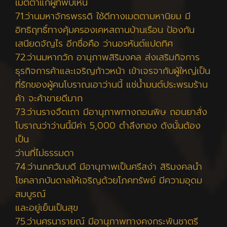
เมตตาแก่ผู้ที่พบเห็น
71.ว่านมหาจักรพรรดิ ใช้ดีทางเมตตามหานิยม มี
อิทธิฤทธิ์ทางคุ้มครองเคหสถานบ้านเรือน ป้องกัน
เสนียดจัญไร อีกชื่อคือ ว่านอรหันต์แปดทิศ
72.ว่านมหากวัก อานุภาพสิริมงคล ส่งเสริมกิจการ
ธุรกิจการค้าและเจริญก้าวหน้า เข้าเจรจากับผู้ใหญ่เป็น
ที่รักของผู้คนโบราณเอาว่านนี้ แช่น้ำมนต์ประพรมร้าน
ค้า จะค้าขายดีมาก
73.ว่านรางจืดเถา มีอานุภาพทางถอนพิษ ถอนยาสั่ง
โบราณว่าว่านนี้มีค่า 5,000 ตำลึงทอง ดังนั้นต้อง
เป็น
ว่านที่ไม่ธรรมดา
74.ว่านภควัมบดี มีอานุภาพเป็นศรีสง่า สิริมงคลนำ
โชคลาภบันดาลให้เจริญด้วยโภคทรัพย์ มีความอุดม
สมบูรณ์
และอยู่เย็นเป็นสุข
75.ว่านศรนารายณ์ มีอานุภาพทางคงกระพันชาตรี