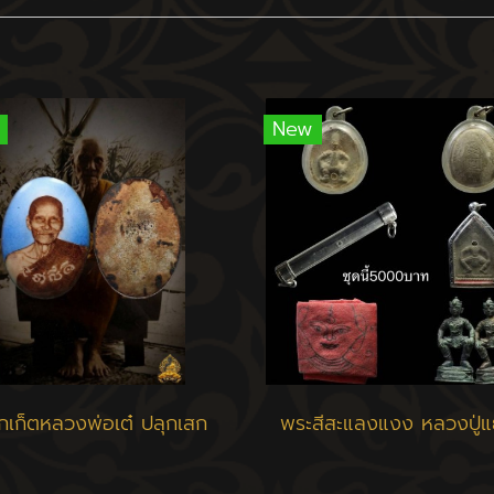
New
กเก็ตหลวงพ่อเต๋ ปลุกเสก