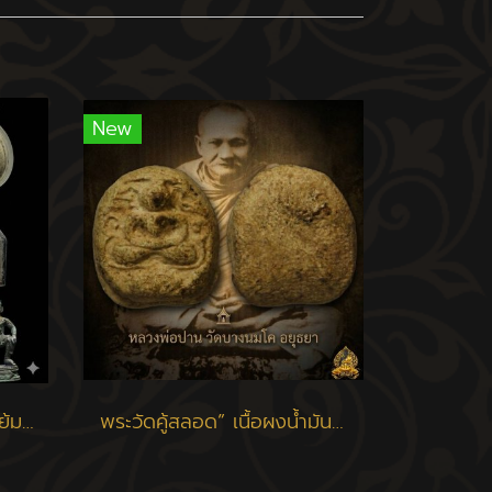
New
พระสีสะแลงแงง หลวงปู่แย้ม วัดสามง่าม
พระวัดคู้สลอด” เนื้อผงน้ำมัน หลวงพ่อปาน วัดบางนมโค ปลุกเสก