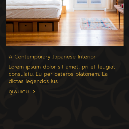
A Contemporary Japanese Interior
Lorem ipsum dolor sit amet, pri et feugiat
consulatu. Eu per ceteros platonem. Ea
dictas legendos ius.
ดูเพิ่มเติม